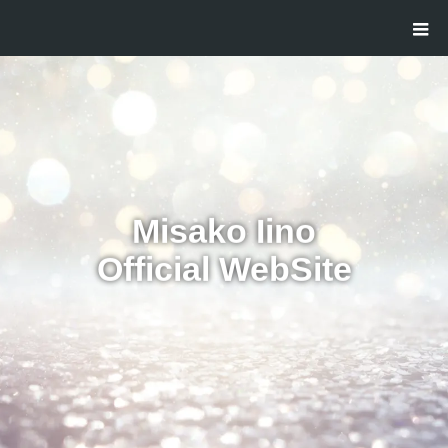
Misako Iino
Official WebSite